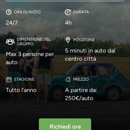
ORA DI INIZIO
DURATA
24/7
4h
DIMENSIONE DEL
POSIZIONE
GRUPPO
5 minuti in auto dal
Max 3 persone per
centro città
auto
STAGIONE
PREZZO
Tutto l'anno
A partire da:
250€/auto
Richiedi ora