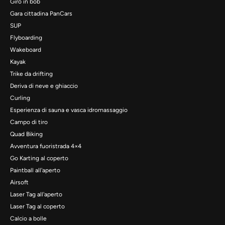
Giro in bob
Gara cittadina PanCars
SUP
Flyboarding
Wakeboard
Kayak
Trike da drifting
Deriva di neve e ghiaccio
Curling
Esperienza di sauna e vasca idromassaggio
Campo di tiro
Quad Biking
Avventura fuoristrada 4×4
Go Karting al coperto
Paintball all'aperto
Airsoft
Laser Tag all'aperto
Laser Tag al coperto
Calcio a bolle