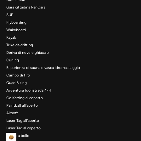
Gara cittadina PanCars
SUP
Flyboarding
Wakeboard
Kayak
Trike da drifting
Deriva di neve e ghiaccio
Curling
Esperienza di sauna e vasca idromassaggio
Campo di tiro
Quad Biking
Avventura fuoristrada 4×4
Go Karting al coperto
Paintball all'aperto
Airsoft
Laser Tag all'aperto
Laser Tag al coperto
Calcio a bolle